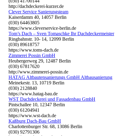
(030) 41700144
http://dachdeckerei-kurzer.de
Clever Service Sanierungsteam
Kaiserdamm 40, 14057 Berlin
(030) 64463805
https://www.cleverservice-berlin.de
Tom’s Dach – Sven Tomaschke Ihr Dachdeckermeister
Ringbahnstr. 10- 14, 12099 Berlin
(030) 89618757
https://www.toms-dach.de
Zimmerei Possin GmbH
Heubergerweg 29, 12487 Berlin
(030) 67817620
http://www.zimmerei-possin.de
HATAG Altbautensanierungs GmbH Altbausanierung
Meinekestr. 13, 10719 Berlin
(030) 2128840
https://www.hatag-bau.de
WST Dachdeckerei und Fassadenbau GmbH
Pintschallee 10, 12347 Berlin
(030) 61204941
https://www.wst-dach.de
Kaßburg Dach-Bau GmbH
Charlottenburger Str. 68, 13086 Berlin
(030) 92791306