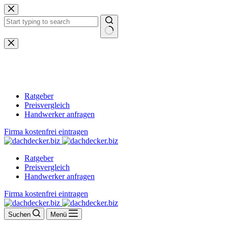
Zum
Inhalt
springen
Keine
Ergebnisse
Ratgeber
Preisvergleich
Handwerker anfragen
Firma kostenfrei eintragen
Ratgeber
Preisvergleich
Handwerker anfragen
Firma kostenfrei eintragen
Suchen
Menü