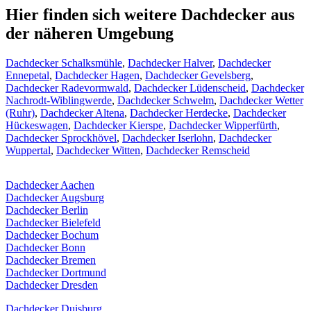
Hier finden sich weitere Dachdecker aus
der näheren Umgebung
Dachdecker Schalksmühle
,
Dachdecker Halver
,
Dachdecker
Ennepetal
,
Dachdecker Hagen
,
Dachdecker Gevelsberg
,
Dachdecker Radevormwald
,
Dachdecker Lüdenscheid
,
Dachdecker
Nachrodt-Wiblingwerde
,
Dachdecker Schwelm
,
Dachdecker Wetter
(Ruhr)
,
Dachdecker Altena
,
Dachdecker Herdecke
,
Dachdecker
Hückeswagen
,
Dachdecker Kierspe
,
Dachdecker Wipperfürth
,
Dachdecker Sprockhövel
,
Dachdecker Iserlohn
,
Dachdecker
Wuppertal
,
Dachdecker Witten
,
Dachdecker Remscheid
Dachdecker Aachen
Dachdecker Augsburg
Dachdecker Berlin
Dachdecker Bielefeld
Dachdecker Bochum
Dachdecker Bonn
Dachdecker Bremen
Dachdecker Dortmund
Dachdecker Dresden
Dachdecker Duisburg