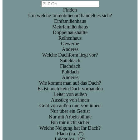
Finden
Um welche Immobilienart handelt es sich?
Einfamilienhaus
Mehrfamilienhaus
Doppelhaushälfte
Reihenhaus
Gewerbe
Anderes
Welche Dachform liegt vor?
Satteldach
Flachdach
Pultdach
Anderes
Wie kommt man auf das Dach?
Es ist noch kein Dach vorhanden
Leiter von außen
Ausstieg von innen
Geht von außen und von innen
Nur über ein Gerüst
Nur mit Arbeitsbühne
Bin mir nicht sicher
Welche Neigung hat Ihr Dach?
Flach (ca. 2°)
Leicht (ca. 15°)