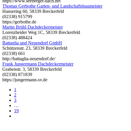
https://www.seeberger-dach.net
Thomas Gerbothe Garten- und Landschaftsbaumeister
Hansering 60, 58339 Breckerfeld
(02338) 915799
https://gerbothe.de
Martin Brühl Dachdeckermeister
Lorenzheider Weg 1C, 58339 Breckerfeld
(02338) 488424
Battaglia und Neuendorf GmbH
Schützenstr. 23, 58339 Breckerfeld
(02338) 661
http://battaglia-neuendorf.de/
Frank Jungermann Dachdeckermeister
Grabenstr. 3, 58339 Breckerfeld
(02338) 871839
https://jungermann-sv.de
1
2
3
…
19