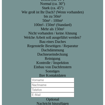
Normal (ca. 30°)
Stark (ca. 45°)
Wie groß ist Ihr Dach? (Wenn vorhanden)
bis zu 50m²
50m² - 100m²
100m²- 150m² (Standard)
Mehr als 150m²
Nicht vorhanden / keine Ahnung
Welche Arbeit soll ausgeführt werden?
Bau eines Daches
Regenstelle Beseitigen / Reparatur
Dachdämmung
Dachneueindeckung
Reinigung
Kontrolle / Inspektion
Einbau von Dachfenstern
Sonstiges
Ihre Kontaktdaten
Optional
Nachricht hinzufügen