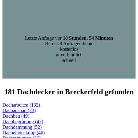
Letzte Anfrage vor
10 Stunden, 54 Minuten
Bereits
3
Anfragen heute
kostenlos
unverbindlich
schnell
181 Dachdecker in Breckerfeld gefunden
Dacharbeiten (132)
Dachausbau (23)
Dachbau (49)
Dachbegrünung (43)
Dachdämmung (52)
Dacheindeckung (46)