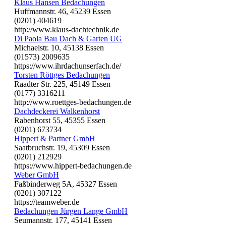
Klaus Hansen Bedachungen
Huffmannstr. 46, 45239 Essen
(0201) 404619
http://www.klaus-dachtechnik.de
Di Paola Bau Dach & Garten UG
Michaelstr. 10, 45138 Essen
(01573) 2009635
https://www.ihrdachunserfach.de/
Torsten Röttges Bedachungen
Raadter Str. 225, 45149 Essen
(0177) 3316211
http://www.roettges-bedachungen.de
Dachdeckerei Walkenhorst
Rabenhorst 55, 45355 Essen
(0201) 673734
Hippert & Partner GmbH
Saatbruchstr. 19, 45309 Essen
(0201) 212929
https://www.hippert-bedachungen.de
Weber GmbH
Faßbinderweg 5A, 45327 Essen
(0201) 307122
https://teamweber.de
Bedachungen Jürgen Lange GmbH
Seumannstr. 177, 45141 Essen