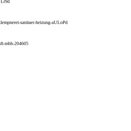
ULr9d
lempnerei-sanitaer-heizung-aULoPd
haft-mbh-204605