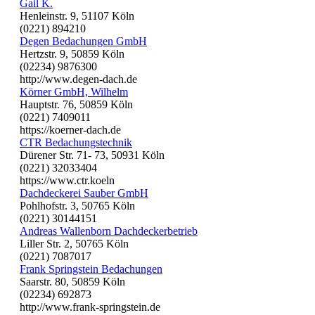
Gail K.
Henleinstr. 9, 51107 Köln
(0221) 894210
Degen Bedachungen GmbH
Hertzstr. 9, 50859 Köln
(02234) 9876300
http://www.degen-dach.de
Körner GmbH, Wilhelm
Hauptstr. 76, 50859 Köln
(0221) 7409011
https://koerner-dach.de
CTR Bedachungstechnik
Dürener Str. 71- 73, 50931 Köln
(0221) 32033404
https://www.ctr.koeln
Dachdeckerei Sauber GmbH
Pohlhofstr. 3, 50765 Köln
(0221) 30144151
Andreas Wallenborn Dachdeckerbetrieb
Liller Str. 2, 50765 Köln
(0221) 7087017
Frank Springstein Bedachungen
Saarstr. 80, 50859 Köln
(02234) 692873
http://www.frank-springstein.de