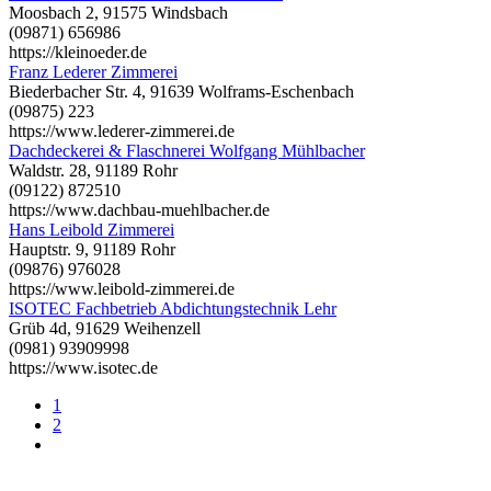
Moosbach 2, 91575 Windsbach
(09871) 656986
https://kleinoeder.de
Franz Lederer Zimmerei
Biederbacher Str. 4, 91639 Wolframs-Eschenbach
(09875) 223
https://www.lederer-zimmerei.de
Dachdeckerei & Flaschnerei Wolfgang Mühlbacher
Waldstr. 28, 91189 Rohr
(09122) 872510
https://www.dachbau-muehlbacher.de
Hans Leibold Zimmerei
Hauptstr. 9, 91189 Rohr
(09876) 976028
https://www.leibold-zimmerei.de
ISOTEC Fachbetrieb Abdichtungstechnik Lehr
Grüb 4d, 91629 Weihenzell
(0981) 93909998
https://www.isotec.de
1
2