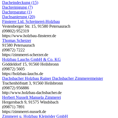
Dacheindeckung (15)
Dachreinigung (7)
Dachreparatur (1)
Dachsanierung (20)
Finsterer Ltd. Schreinerei-Holzbau
Vestenberger Str. 15, 91580 Petersaurach
(09802) 952319
https://www.holzbau-finsterer.de
Thomas Scherzer
91580 Petersaurach
(09872) 7222
https://zimmerei-scherzer.de
Holzbau Lauchs GmbH & Co. KG
Göddeldorf 15, 91560 Heilsbronn
(09872) 5605
https://holzbau-lauchs.de
Dachsbacher Holzbau Rainer Dachsbacher Zimmerermeister
Trachenhöfstatt 3, 91560 Heilsbronn
(09872) 956886
http://www.holzbau-dachsbacher.de
Herbert Nusselt Manuela Zimmerei
Hergersbach 9, 91575 Windsbach
(09871) 7891
https://zimmerei-nusselt.de
Zimmerei u. Holzbau Kleinöder GmbH