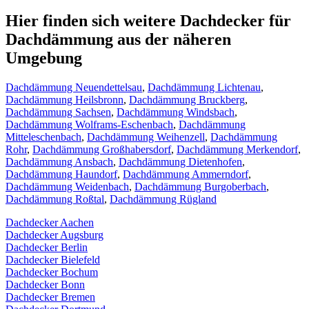
Hier finden sich weitere Dachdecker für
Dachdämmung aus der näheren
Umgebung
Dachdämmung Neuendettelsau
,
Dachdämmung Lichtenau
,
Dachdämmung Heilsbronn
,
Dachdämmung Bruckberg
,
Dachdämmung Sachsen
,
Dachdämmung Windsbach
,
Dachdämmung Wolframs-Eschenbach
,
Dachdämmung
Mitteleschenbach
,
Dachdämmung Weihenzell
,
Dachdämmung
Rohr
,
Dachdämmung Großhabersdorf
,
Dachdämmung Merkendorf
,
Dachdämmung Ansbach
,
Dachdämmung Dietenhofen
,
Dachdämmung Haundorf
,
Dachdämmung Ammerndorf
,
Dachdämmung Weidenbach
,
Dachdämmung Burgoberbach
,
Dachdämmung Roßtal
,
Dachdämmung Rügland
Dachdecker Aachen
Dachdecker Augsburg
Dachdecker Berlin
Dachdecker Bielefeld
Dachdecker Bochum
Dachdecker Bonn
Dachdecker Bremen