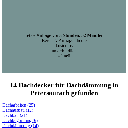
Letzte Anfrage vor
3 Stunden, 52 Minuten
Bereits
7
Anfragen heute
kostenlos
unverbindlich
schnell
14 Dachdecker für Dachdämmung in
Petersaurach gefunden
Dacharbeiten (25)
Dachausbau (12)
Dachbau (21)
Dachbegrünung (6)
Dachdämmung (14)