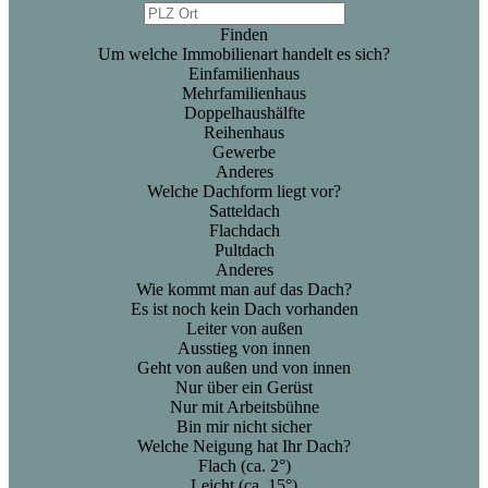
Finden
Um welche Immobilienart handelt es sich?
Einfamilienhaus
Mehrfamilienhaus
Doppelhaushälfte
Reihenhaus
Gewerbe
Anderes
Welche Dachform liegt vor?
Satteldach
Flachdach
Pultdach
Anderes
Wie kommt man auf das Dach?
Es ist noch kein Dach vorhanden
Leiter von außen
Ausstieg von innen
Geht von außen und von innen
Nur über ein Gerüst
Nur mit Arbeitsbühne
Bin mir nicht sicher
Welche Neigung hat Ihr Dach?
Flach (ca. 2°)
Leicht (ca. 15°)