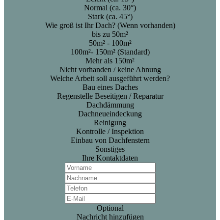
Normal (ca. 30°)
Stark (ca. 45°)
Wie groß ist Ihr Dach? (Wenn vorhanden)
bis zu 50m²
50m² - 100m²
100m²- 150m² (Standard)
Mehr als 150m²
Nicht vorhanden / keine Ahnung
Welche Arbeit soll ausgeführt werden?
Bau eines Daches
Regenstelle Beseitigen / Reparatur
Dachdämmung
Dachneueindeckung
Reinigung
Kontrolle / Inspektion
Einbau von Dachfenstern
Sonstiges
Ihre Kontaktdaten
Optional
Nachricht hinzufügen