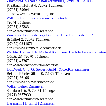
Zimmerei/Holzbau die holzverbindung GmbH & Co. KG
Kreßbach-Hofgut 4, 72072 Tübingen
(07071) 796041
https://www.holzverbindung.net
Wilhelm Kehrer Zimmereimeisterbetrieb
72074 Tübingen
(07071) 87283
http://www.zimmerei-kehrer.de
Zimmereri Brennerle Jörg Brenn u. Thilo Hämmerle GbR
Brühlhof 2, 72072 Tübingen
(07472) 9844671
https://www.zimmerei-haemmerle.de
Wachter Herbert Inh. Michael Kammerer Dachdeckermeisterbetri
Gösstr. 23, 72070 Tübingen
(07071) 45367
http://www.dachdecker-wachter.de
HolzWerk C. u. G. Siebert GmbH & Co.KG Zimmerei
Bei den Pferdeställen 10, 72072 Tübingen
(07071) 36166
https://www.holzwerksiebert.de
Volker Kehrer Zimmerei
Steinbruchstr. 9, 72074 Tübingen
(0171) 7677939
http://www.zimmerei-kehrer.de
Hartmann Th. GmbH Zimmerei