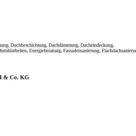
ünung, Dachbeschichtung, Dachdämmung, Dacheindeckung,
stuhlarbeiten, Energieberatung, Fassadensanierung, Flachdachsanieru
bH & Co. KG