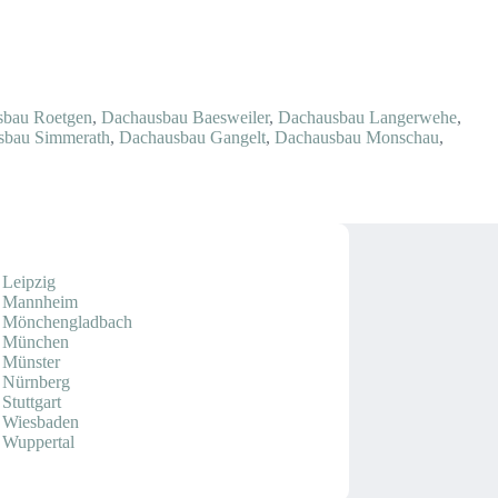
sbau Roetgen
,
Dachausbau Baesweiler
,
Dachausbau Langerwehe
,
sbau Simmerath
,
Dachausbau Gangelt
,
Dachausbau Monschau
,
 Leipzig
r Mannheim
 Mönchengladbach
r München
 Münster
 Nürnberg
Stuttgart
 Wiesbaden
 Wuppertal