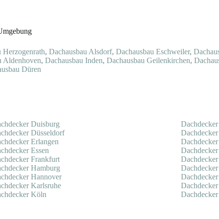
n Umgebung
 Herzogenrath
,
Dachausbau Alsdorf
,
Dachausbau Eschweiler
,
Dachau
u Aldenhoven
,
Dachausbau Inden
,
Dachausbau Geilenkirchen
,
Dachau
ausbau Düren
chdecker Duisburg
Dachdecker
chdecker Düsseldorf
Dachdecke
chdecker Erlangen
Dachdecker
chdecker Essen
Dachdecke
chdecker Frankfurt
Dachdecker
chdecker Hamburg
Dachdecker
chdecker Hannover
Dachdecker 
chdecker Karlsruhe
Dachdecker
chdecker Köln
Dachdecker