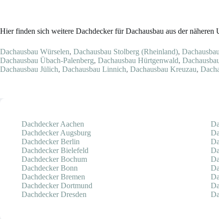
Hier finden sich weitere Dachdecker für Dachausbau aus der nähere
Dachausbau Würselen
,
Dachausbau Stolberg (Rheinland)
,
Dachausbau
Dachausbau Übach-Palenberg
,
Dachausbau Hürtgenwald
,
Dachausba
Dachausbau Jülich
,
Dachausbau Linnich
,
Dachausbau Kreuzau
,
Dach
Dachdecker Aachen
Da
Dachdecker Augsburg
Da
Dachdecker Berlin
Da
Dachdecker Bielefeld
Da
Dachdecker Bochum
Da
Dachdecker Bonn
Da
Dachdecker Bremen
Da
Dachdecker Dortmund
Da
Dachdecker Dresden
Da