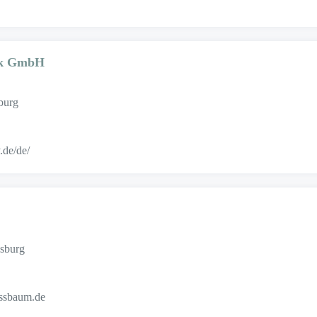
ik GmbH
burg
.de/de/
sburg
ussbaum.de