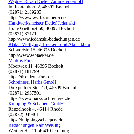
Wagner & van Dielen Zimmerei GmbH
Im Kortenhorn 2, 46397 Bocholt
(02871) 2189285
https://www.wvd-zimmerei.de
Handwerksmeister Detlef Jedamski
Hohe Giethorst 60, 46397 Bocholt
(02871) 37121
http://www.jedamski-bedachungen.de
Bläker Wolfgang Trocken- und Akustikbau
Schwertstr. 15, 46395 Bocholt
http://www.wblaeker.de
Markus Fork
Moorweg 11, 46395 Bocholt
(02871) 181799
https://tischlerei-fork.de
Schreinerei Harks GmbH
Dinxperloer Str. 159, 46399 Bocholt
(02871) 2937501
https://www.harks-schreinerei.de
Knipping & Schäpers GmbH
Renzelhook 4, 46414 Rhede
(02872) 949401
https://knipping-schaepers.de
Bedachungen Ralf Weßling
Werther Str. 11, 46419 Isselburg