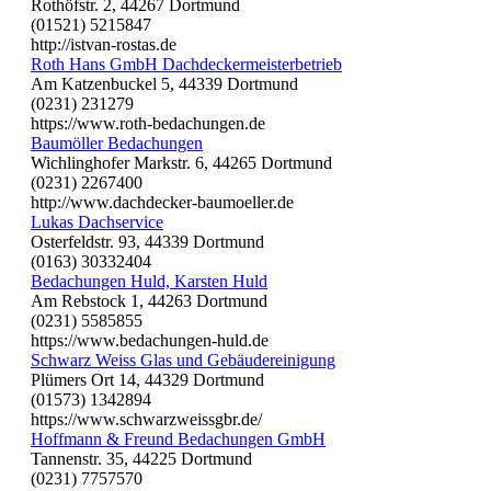
Rothöfstr. 2, 44267 Dortmund
(01521) 5215847
http://istvan-rostas.de
Roth Hans GmbH Dachdeckermeisterbetrieb
Am Katzenbuckel 5, 44339 Dortmund
(0231) 231279
https://www.roth-bedachungen.de
Baumöller Bedachungen
Wichlinghofer Markstr. 6, 44265 Dortmund
(0231) 2267400
http://www.dachdecker-baumoeller.de
Lukas Dachservice
Osterfeldstr. 93, 44339 Dortmund
(0163) 30332404
Bedachungen Huld, Karsten Huld
Am Rebstock 1, 44263 Dortmund
(0231) 5585855
https://www.bedachungen-huld.de
Schwarz Weiss Glas und Gebäudereinigung
Plümers Ort 14, 44329 Dortmund
(01573) 1342894
https://www.schwarzweissgbr.de/
Hoffmann & Freund Bedachungen GmbH
Tannenstr. 35, 44225 Dortmund
(0231) 7757570