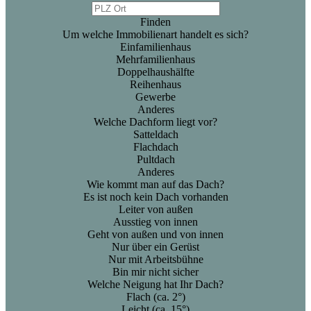
Finden
Um welche Immobilienart handelt es sich?
Einfamilienhaus
Mehrfamilienhaus
Doppelhaushälfte
Reihenhaus
Gewerbe
Anderes
Welche Dachform liegt vor?
Satteldach
Flachdach
Pultdach
Anderes
Wie kommt man auf das Dach?
Es ist noch kein Dach vorhanden
Leiter von außen
Ausstieg von innen
Geht von außen und von innen
Nur über ein Gerüst
Nur mit Arbeitsbühne
Bin mir nicht sicher
Welche Neigung hat Ihr Dach?
Flach (ca. 2°)
Leicht (ca. 15°)