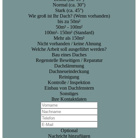
Normal (ca. 30°)
Stark (ca. 45°)
Wie groß ist Ihr Dach? (Wenn vorhanden)
bis zu 50m²
50m² - 100m²
100m²- 150m² (Standard)
Mehr als 150m²
Nicht vorhanden / keine Ahnung
Welche Arbeit soll ausgeführt werden?
Bau eines Daches
Regenstelle Beseitigen / Reparatur
Dachdämmung
Dachneueindeckung
Reinigung
Kontrolle / Inspektion
Einbau von Dachfenstern
Sonstiges
Ihre Kontaktdaten
Optional
Nachricht hinzufügen