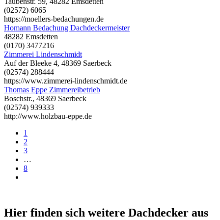
Taubenstr. 59, 48282 Emsdetten
(02572) 6065
https://moellers-bedachungen.de
Homann Bedachung Dachdeckermeister
48282 Emsdetten
(0170) 3477216
Zimmerei Lindenschmidt
Auf der Bleeke 4, 48369 Saerbeck
(02574) 288444
https://www.zimmerei-lindenschmidt.de
Thomas Eppe Zimmereibetrieb
Boschstr., 48369 Saerbeck
(02574) 939333
http://www.holzbau-eppe.de
1
2
3
…
8
Hier finden sich weitere Dachdecker aus