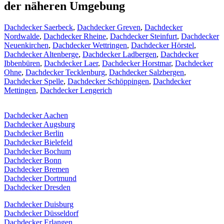
der näheren Umgebung
Dachdecker Saerbeck
,
Dachdecker Greven
,
Dachdecker
Nordwalde
,
Dachdecker Rheine
,
Dachdecker Steinfurt
,
Dachdecker
Neuenkirchen
,
Dachdecker Wettringen
,
Dachdecker Hörstel
,
Dachdecker Altenberge
,
Dachdecker Ladbergen
,
Dachdecker
Ibbenbüren
,
Dachdecker Laer
,
Dachdecker Horstmar
,
Dachdecker
Ohne
,
Dachdecker Tecklenburg
,
Dachdecker Salzbergen
,
Dachdecker Spelle
,
Dachdecker Schöppingen
,
Dachdecker
Mettingen
,
Dachdecker Lengerich
Dachdecker Aachen
Dachdecker Augsburg
Dachdecker Berlin
Dachdecker Bielefeld
Dachdecker Bochum
Dachdecker Bonn
Dachdecker Bremen
Dachdecker Dortmund
Dachdecker Dresden
Dachdecker Duisburg
Dachdecker Düsseldorf
Dachdecker Erlangen