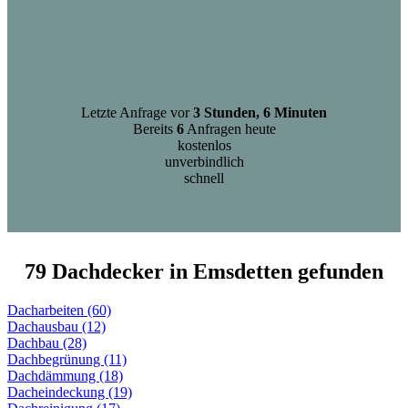
Letzte Anfrage vor
3 Stunden, 6 Minuten
Bereits
6
Anfragen heute
kostenlos
unverbindlich
schnell
79 Dachdecker in Emsdetten gefunden
Dacharbeiten (60)
Dachausbau (12)
Dachbau (28)
Dachbegrünung (11)
Dachdämmung (18)
Dacheindeckung (19)