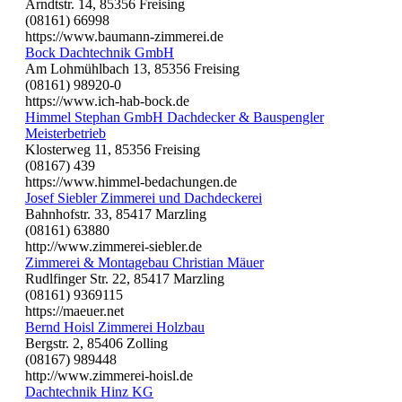
Arndtstr. 14, 85356 Freising
(08161) 66998
https://www.baumann-zimmerei.de
Bock Dachtechnik GmbH
Am Lohmühlbach 13, 85356 Freising
(08161) 98920-0
https://www.ich-hab-bock.de
Himmel Stephan GmbH Dachdecker & Bauspengler
Meisterbetrieb
Klosterweg 11, 85356 Freising
(08167) 439
https://www.himmel-bedachungen.de
Josef Siebler Zimmerei und Dachdeckerei
Bahnhofstr. 33, 85417 Marzling
(08161) 63880
http://www.zimmerei-siebler.de
Zimmerei & Montagebau Christian Mäuer
Rudlfinger Str. 22, 85417 Marzling
(08161) 9369115
https://maeuer.net
Bernd Hoisl Zimmerei Holzbau
Bergstr. 2, 85406 Zolling
(08167) 989448
http://www.zimmerei-hoisl.de
Dachtechnik Hinz KG