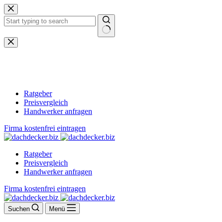
Zum
Inhalt
springen
Keine
Ergebnisse
Ratgeber
Preisvergleich
Handwerker anfragen
Firma kostenfrei eintragen
Ratgeber
Preisvergleich
Handwerker anfragen
Firma kostenfrei eintragen
Suchen
Menü