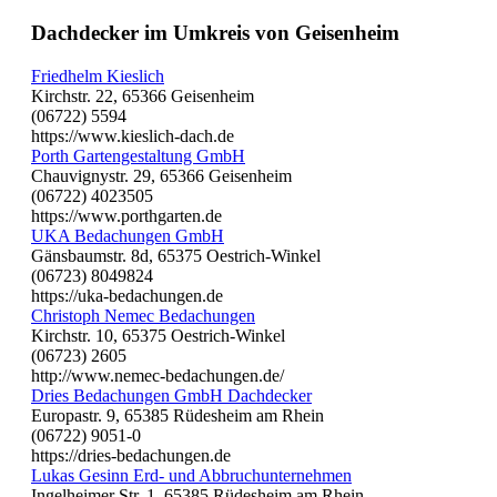
Dachdecker im Umkreis von Geisenheim
Friedhelm Kieslich
Kirchstr. 22, 65366 Geisenheim
(06722) 5594
https://www.kieslich-dach.de
Porth Gartengestaltung GmbH
Chauvignystr. 29, 65366 Geisenheim
(06722) 4023505
https://www.porthgarten.de
UKA Bedachungen GmbH
Gänsbaumstr. 8d, 65375 Oestrich-Winkel
(06723) 8049824
https://uka-bedachungen.de
Christoph Nemec Bedachungen
Kirchstr. 10, 65375 Oestrich-Winkel
(06723) 2605
http://www.nemec-bedachungen.de/
Dries Bedachungen GmbH Dachdecker
Europastr. 9, 65385 Rüdesheim am Rhein
(06722) 9051-0
https://dries-bedachungen.de
Lukas Gesinn Erd- und Abbruchunternehmen
Ingelheimer Str. 1, 65385 Rüdesheim am Rhein