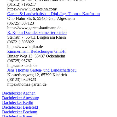
(01512) 7196217
https://www.lukasgesinn.com/
Garten & Landschaftsbau Dipl.-Ing. Thomas Kaufmann
Otto-Hahn-Str. 6, 55435 Gau-Algesheim
(06725) 307123
https://www.garten-kaufmann.de
R. Kqiku Dachdeckermeisterbetrieb
Steinstr. 7, 55411 Bingen am Rhein
(06721) 305822
https://www.kqiku.de
Zimmermann Bedachungen GmbH
Binger Weg 13, 55437 Ockenheim
(06725) 95767
https://mz-dach.de
Jens Thomas Garten- und Landschaftsbau
Klosterbergweg 12, 65399 Kiedrich
(06123) 9349323
https://thomas-garten.de
Dachdecker Aachen
Dachdecker Augsburg
Dachdecker Berlin
Dachdecker Bielefeld
Dachdecker Bochum
Dachdecker Bonn