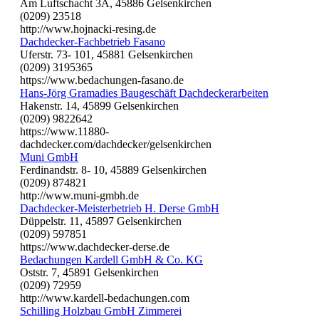
Am Luftschacht 3A, 45886 Gelsenkirchen
(0209) 23518
http://www.hojnacki-resing.de
Dachdecker-Fachbetrieb Fasano
Uferstr. 73- 101, 45881 Gelsenkirchen
(0209) 3195365
https://www.bedachungen-fasano.de
Hans-Jörg Gramadies Baugeschäft Dachdeckerarbeiten
Hakenstr. 14, 45899 Gelsenkirchen
(0209) 9822642
https://www.11880-
dachdecker.com/dachdecker/gelsenkirchen
Muni GmbH
Ferdinandstr. 8- 10, 45889 Gelsenkirchen
(0209) 874821
http://www.muni-gmbh.de
Dachdecker-Meisterbetrieb H. Derse GmbH
Düppelstr. 11, 45897 Gelsenkirchen
(0209) 597851
https://www.dachdecker-derse.de
Bedachungen Kardell GmbH & Co. KG
Oststr. 7, 45891 Gelsenkirchen
(0209) 72959
http://www.kardell-bedachungen.com
Schilling Holzbau GmbH Zimmerei