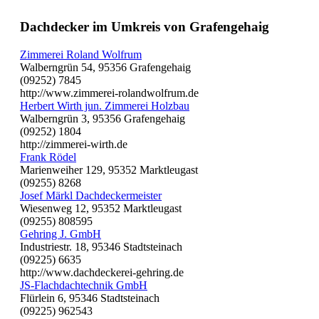
Dachdecker im Umkreis von Grafengehaig
Zimmerei Roland Wolfrum
Walberngrün 54, 95356 Grafengehaig
(09252) 7845
http://www.zimmerei-rolandwolfrum.de
Herbert Wirth jun. Zimmerei Holzbau
Walberngrün 3, 95356 Grafengehaig
(09252) 1804
http://zimmerei-wirth.de
Frank Rödel
Marienweiher 129, 95352 Marktleugast
(09255) 8268
Josef Märkl Dachdeckermeister
Wiesenweg 12, 95352 Marktleugast
(09255) 808595
Gehring J. GmbH
Industriestr. 18, 95346 Stadtsteinach
(09225) 6635
http://www.dachdeckerei-gehring.de
JS-Flachdachtechnik GmbH
Flürlein 6, 95346 Stadtsteinach
(09225) 962543