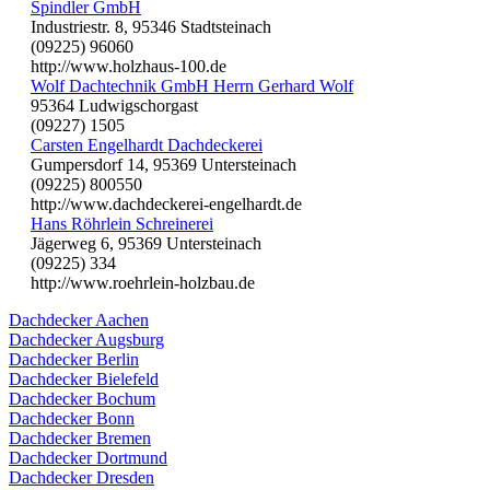
Spindler GmbH
Industriestr. 8, 95346 Stadtsteinach
(09225) 96060
http://www.holzhaus-100.de
Wolf Dachtechnik GmbH Herrn Gerhard Wolf
95364 Ludwigschorgast
(09227) 1505
Carsten Engelhardt Dachdeckerei
Gumpersdorf 14, 95369 Untersteinach
(09225) 800550
http://www.dachdeckerei-engelhardt.de
Hans Röhrlein Schreinerei
Jägerweg 6, 95369 Untersteinach
(09225) 334
http://www.roehrlein-holzbau.de
Dachdecker Aachen
Dachdecker Augsburg
Dachdecker Berlin
Dachdecker Bielefeld
Dachdecker Bochum
Dachdecker Bonn
Dachdecker Bremen
Dachdecker Dortmund
Dachdecker Dresden