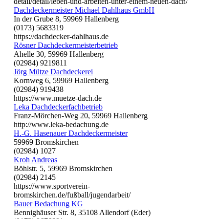
detail/detail/leben-und-arbeiten-unter-einem-neuen-dach/
Dachdeckermeister Michael Dahlhaus GmbH
In der Grube 8, 59969 Hallenberg
(0173) 5683319
https://dachdecker-dahlhaus.de
Rösner Dachdeckermeisterbetrieb
Ahelle 30, 59969 Hallenberg
(02984) 9219811
Jörg Mütze Dachdeckerei
Kornweg 6, 59969 Hallenberg
(02984) 919438
https://www.muetze-dach.de
Leka Dachdeckerfachbetrieb
Franz-Mörchen-Weg 20, 59969 Hallenberg
http://www.leka-bedachung.de
H.-G. Hasenauer Dachdeckermeister
59969 Bromskirchen
(02984) 1027
Kroh Andreas
Böhlstr. 5, 59969 Bromskirchen
(02984) 2145
https://www.sportverein-
bromskirchen.de/fußball/jugendarbeit/
Bauer Bedachung KG
Bennighäuser Str. 8, 35108 Allendorf (Eder)