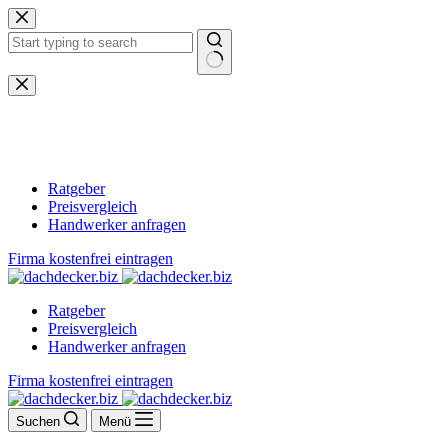
Zum
Inhalt
springen
Keine
Ergebnisse
Ratgeber
Preisvergleich
Handwerker anfragen
Firma kostenfrei eintragen
Ratgeber
Preisvergleich
Handwerker anfragen
Firma kostenfrei eintragen
Suchen
Menü