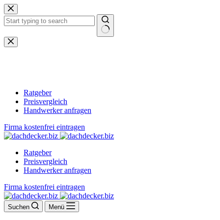
Zum
Inhalt
springen
Keine
Ergebnisse
Ratgeber
Preisvergleich
Handwerker anfragen
Firma kostenfrei eintragen
Ratgeber
Preisvergleich
Handwerker anfragen
Firma kostenfrei eintragen
Suchen
Menü