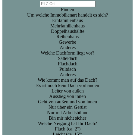
Finden
Um welche Immobilienart handelt es sich?
Einfamilienhaus
Mehrfamilienhaus
Doppelhaushälfte
Reihenhaus
Gewerbe
Anderes
Welche Dachform liegt vor?
Satteldach
Flachdach
Pultdach
Anderes
Wie kommt man auf das Dach?
Es ist noch kein Dach vorhanden
Leiter von außen
Ausstieg von innen
Geht von außen und von innen
Nur über ein Gerüst
Nur mit Arbeitsbühne
Bin mir nicht sicher
Welche Neigung hat Ihr Dach?
Flach (ca. 2°)
Leicht (ca. 15°)