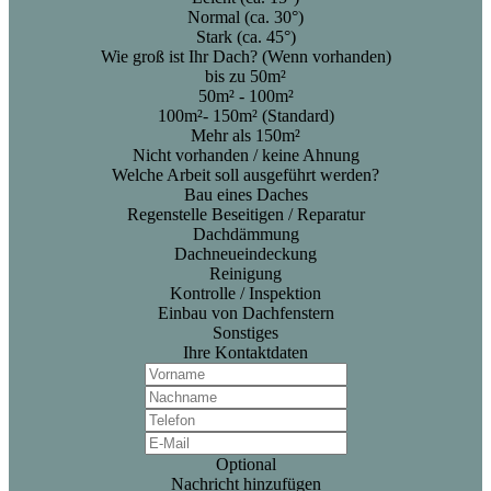
Normal (ca. 30°)
Stark (ca. 45°)
Wie groß ist Ihr Dach? (Wenn vorhanden)
bis zu 50m²
50m² - 100m²
100m²- 150m² (Standard)
Mehr als 150m²
Nicht vorhanden / keine Ahnung
Welche Arbeit soll ausgeführt werden?
Bau eines Daches
Regenstelle Beseitigen / Reparatur
Dachdämmung
Dachneueindeckung
Reinigung
Kontrolle / Inspektion
Einbau von Dachfenstern
Sonstiges
Ihre Kontaktdaten
Optional
Nachricht hinzufügen