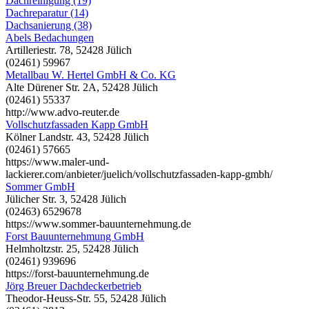
Dachreinigung (19)
Dachreparatur (14)
Dachsanierung (38)
Abels Bedachungen
Artilleriestr. 78, 52428 Jülich
(02461) 59967
Metallbau W. Hertel GmbH & Co. KG
Alte Dürener Str. 2A, 52428 Jülich
(02461) 55337
http://www.advo-reuter.de
Vollschutzfassaden Kapp GmbH
Kölner Landstr. 43, 52428 Jülich
(02461) 57665
https://www.maler-und-
lackierer.com/anbieter/juelich/vollschutzfassaden-kapp-gmbh/
Sommer GmbH
Jülicher Str. 3, 52428 Jülich
(02463) 6529678
https://www.sommer-bauunternehmung.de
Forst Bauunternehmung GmbH
Helmholtzstr. 25, 52428 Jülich
(02461) 939696
https://forst-bauunternehmung.de
Jörg Breuer Dachdeckerbetrieb
Theodor-Heuss-Str. 55, 52428 Jülich