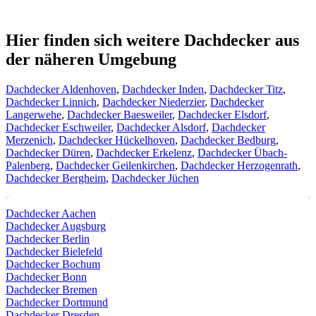
Hier finden sich weitere Dachdecker aus
der näheren Umgebung
Dachdecker Aldenhoven
,
Dachdecker Inden
,
Dachdecker Titz
,
Dachdecker Linnich
,
Dachdecker Niederzier
,
Dachdecker
Langerwehe
,
Dachdecker Baesweiler
,
Dachdecker Elsdorf
,
Dachdecker Eschweiler
,
Dachdecker Alsdorf
,
Dachdecker
Merzenich
,
Dachdecker Hückelhoven
,
Dachdecker Bedburg
,
Dachdecker Düren
,
Dachdecker Erkelenz
,
Dachdecker Übach-
Palenberg
,
Dachdecker Geilenkirchen
,
Dachdecker Herzogenrath
,
Dachdecker Bergheim
,
Dachdecker Jüchen
Dachdecker Aachen
Dachdecker Augsburg
Dachdecker Berlin
Dachdecker Bielefeld
Dachdecker Bochum
Dachdecker Bonn
Dachdecker Bremen
Dachdecker Dortmund
Dachdecker Dresden