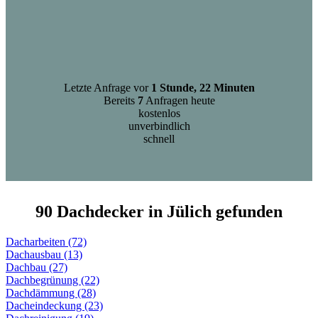
Letzte Anfrage vor
1 Stunde, 22 Minuten
Bereits
7
Anfragen heute
kostenlos
unverbindlich
schnell
90 Dachdecker in Jülich gefunden
Dacharbeiten (72)
Dachausbau (13)
Dachbau (27)
Dachbegrünung (22)
Dachdämmung (28)
Dacheindeckung (23)