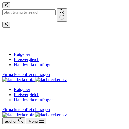
Zum
Inhalt
springen
Keine
Ergebnisse
Ratgeber
Preisvergleich
Handwerker anfragen
Firma kostenfrei eintragen
Ratgeber
Preisvergleich
Handwerker anfragen
Firma kostenfrei eintragen
Suchen
Menü