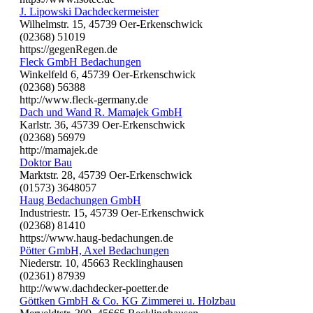
J. Lipowski Dachdeckermeister
Wilhelmstr. 15, 45739 Oer-Erkenschwick
(02368) 51019
https://gegenRegen.de
Fleck GmbH Bedachungen
Winkelfeld 6, 45739 Oer-Erkenschwick
(02368) 56388
http://www.fleck-germany.de
Dach und Wand R. Mamajek GmbH
Karlstr. 36, 45739 Oer-Erkenschwick
(02368) 56979
http://mamajek.de
Doktor Bau
Marktstr. 28, 45739 Oer-Erkenschwick
(01573) 3648057
Haug Bedachungen GmbH
Industriestr. 15, 45739 Oer-Erkenschwick
(02368) 81410
https://www.haug-bedachungen.de
Pötter GmbH, Axel Bedachungen
Niederstr. 10, 45663 Recklinghausen
(02361) 87939
http://www.dachdecker-poetter.de
Göttken GmbH & Co. KG Zimmerei u. Holzbau