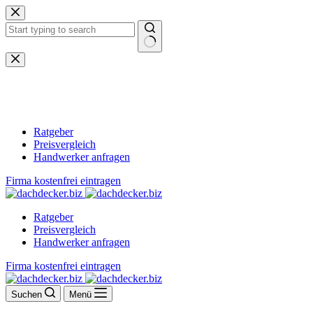
Zum
Inhalt
springen
Keine
Ergebnisse
Ratgeber
Preisvergleich
Handwerker anfragen
Firma kostenfrei eintragen
Ratgeber
Preisvergleich
Handwerker anfragen
Firma kostenfrei eintragen
Suchen
Menü