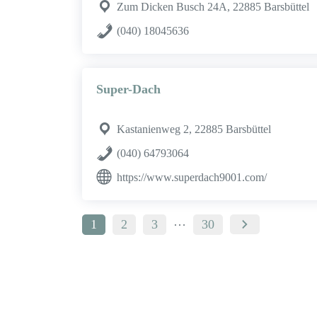
Zum Dicken Busch 24A, 22885 Barsbüttel
(040) 18045636
Super-Dach
Kastanienweg 2, 22885 Barsbüttel
(040) 64793064
https://www.superdach9001.com/
…
1
2
3
30