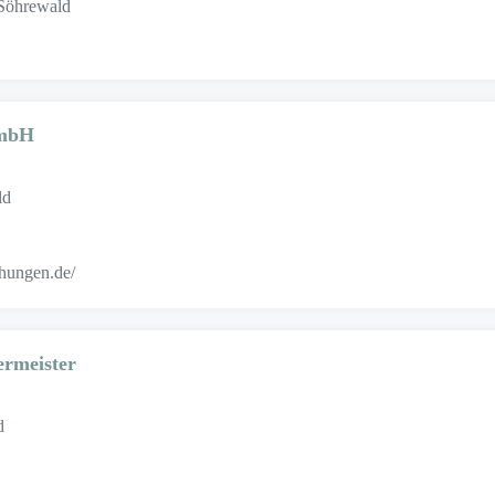
Söhrewald
GmbH
ld
hungen.de/
rmeister
d