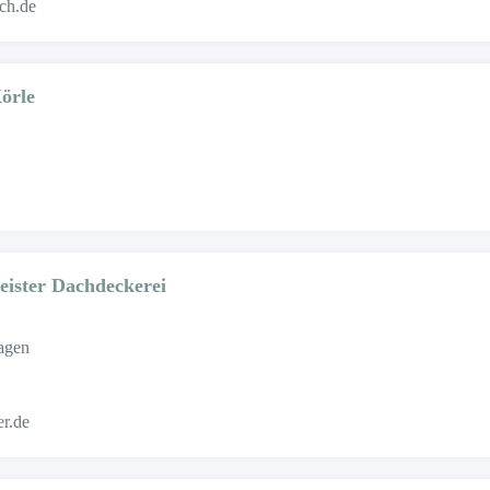
ch.de
örle
ister Dachdeckerei
agen
er.de