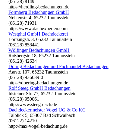
(06128) 8149
https://herdling-bedachungen.de
Formberg Bedachungen GmbH
Nelkenstr. 4, 65232 Taunusstein
(06128) 71931
https://www.dachexperten.com
Westphal GmbH Dachdeckerei
Lortzingstr. 3, 65232 Taunusstein
(06128) 858441
Wölfinger Bedachungen GmbH
Roßbergstr. 18, 65232 Taunusstein
(06128) 42634
Döring Bedachungen und Fachhandel Bedachungen
Aarstr. 107, 65232 Taunusstein
(06128) 936689-0
https://doering-bedachungen.de
Rolf Steeg GmbH Bedachungen
Idsteiner Str. 77, 65232 Taunusstein
(06128) 950061
http://www.steeg-dach.de
Dachdeckermeister Vogel UG & Co.KG
Talblick 5, 65307 Bad Schwalbach
(06122) 14210
http://max-vogel-bedachung.de