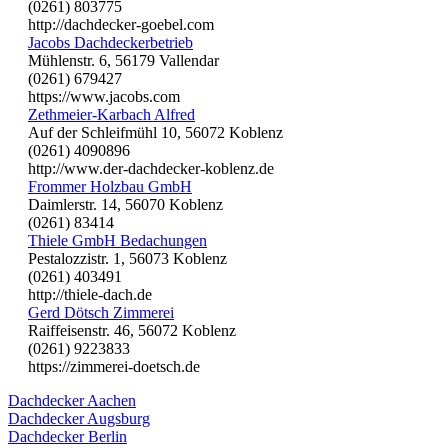
(0261) 803775
http://dachdecker-goebel.com
Jacobs Dachdeckerbetrieb
Mühlenstr. 6, 56179 Vallendar
(0261) 679427
https://www.jacobs.com
Zethmeier-Karbach Alfred
Auf der Schleifmühl 10, 56072 Koblenz
(0261) 4090896
http://www.der-dachdecker-koblenz.de
Frommer Holzbau GmbH
Daimlerstr. 14, 56070 Koblenz
(0261) 83414
Thiele GmbH Bedachungen
Pestalozzistr. 1, 56073 Koblenz
(0261) 403491
http://thiele-dach.de
Gerd Dötsch Zimmerei
Raiffeisenstr. 46, 56072 Koblenz
(0261) 9223833
https://zimmerei-doetsch.de
Dachdecker Aachen
Dachdecker Augsburg
Dachdecker Berlin