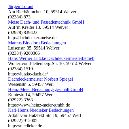
Jürgen Lorant
Am Bierbäumchen 10, 59514 Welver
(02384) 873
Meise Dach- und Fassadentechnik GmbH
Auf’m Kreiter 13, 59514 Welver
(02928) 839423
http://dachdecker-meise.de
Marcus Bloedorn Bedachungen
Luisenstr. 35, 59514 Welver
(02384) 9200366
Hans-Werner Lutzke Dachdeckermeisterbetrieb
Wolter-von-Plettenberg-Str. 10, 59514 Welver
(02384) 1510
https://lutzke-dach.de/
Dachdeckermeister Norbert Spiegel
Wiesenstr. 5, 59457 Werl
Heinz Meier Bedachungsgeschäft GmbH
Runtestr. 14, 59457 Werl
(02922) 3363
https://www.heinz-meier-gmbh.de
Karl-Heinz Niedieker Bedachungen
Adolf-von-Hatzfeld-Str. 19, 59457 Werl
(02922) 912005
https://niedieker.de