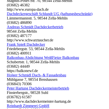
Magnus-Poser-Str. 70, 98544 Zella-Mehlis
(03682) 46382
http://www.europa-dach.de
Dachdeckergeschäft Schlundt UG (haftungsbeschränkt)
Lämmermannstr. 5, 98544 Zella-Mehlis
(03682) 486890
Andreas Schmidt Dachdeckerbetrieb
98544 Zella-Mehlis
(03682) 487177
http://www.schwarztaucher.de
Frank Spieß Dachdecker
Friedebergstr. 53, 98544 Zella-Mehlis
(03682) 400911
Balkonbau-Abdichtung WeißFietze Balkonbau
Schubertstr. 1, 98544 Zella-Mehlis
(03682) 44449
https://balkonewf.de
Holger Schmidl Dach- & Fassadenbau
Mühlgasse 7, 98554 Benshausen
(036843) 70306
Peter Hartung Dachdeckermeisterbetrieb
Finsterbergstr., 98528 Suhl
(036782) 61587
http://www.dachdeckermeister-hartung.de
Reinhardt Zimmerei GmbH