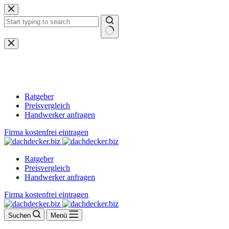
Zum
Inhalt
springen
Keine
Ergebnisse
Ratgeber
Preisvergleich
Handwerker anfragen
Firma kostenfrei eintragen
Ratgeber
Preisvergleich
Handwerker anfragen
Firma kostenfrei eintragen
Suchen
Menü